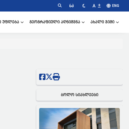
ENG
Ო ᲣᲤᲚᲔᲑᲐ
ᲒᲔᲝᲒᲠᲐᲤᲘᲣᲚᲘ ᲐᲦᲜᲘᲨᲕᲜᲐ
ᲐᲮᲐᲚᲘ ᲯᲘᲨᲘ
ᲑᲝᲚᲝ ᲡᲘᲐᲮᲚᲔᲔᲑᲘ