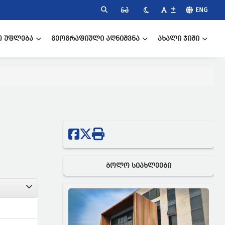
ENG
Ო ᲣᲤᲚᲔᲑᲐ
ᲒᲔᲝᲒᲠᲐᲤᲘᲣᲚᲘ ᲐᲦᲜᲘᲨᲕᲜᲐ
ᲐᲮᲐᲚᲘ ᲯᲘᲨᲘ
ᲑᲝᲚᲝ ᲡᲘᲐᲮᲚᲔᲔᲑᲘ